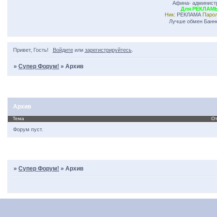
Афина- админист
Для РЕКЛАМ
Ник:
РЕКЛАМА
Пар
Лучше обмен Банн
Привет, Гость!
Войдите
или
зарегистрируйтесь
.
»
Супер Форум!
»
Архив
Страница:
1
Архив
Тема
От
Форум пуст.
Страница:
1
»
Супер Форум!
»
Архив