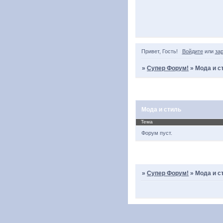
Привет, Гость!
Войдите
или
за
»
Супер Форум!
»
Мода и с
Страница:
1
Мода и стиль
Тема
Форум пуст.
Страница:
1
»
Супер Форум!
»
Мода и с