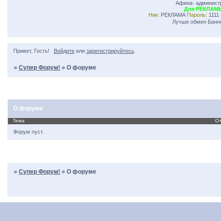
Афина- админист
Для РЕКЛАМ
Ник:
РЕКЛАМА
Пароль:
111
Лучше обмен Банн
Привет, Гость!
Войдите
или
зарегистрируйтесь
.
»
Супер Форум!
»
О форуме
Страница:
1
О форуме
Тема
От
Форум пуст.
Страница:
1
»
Супер Форум!
»
О форуме