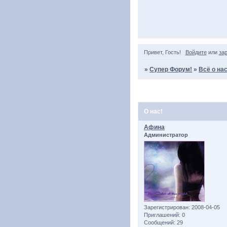
Привет, Гость!
Войдите
или
за
»
Супер Форум!
»
Всё о нас
Страница:
1
О нас!
Афина
Администратор
Зарегистрирован
: 2008-04-05
Приглашений:
0
Сообщений:
29